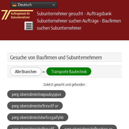
Deutsch
Subunternehmer gesucht - Auftragsbank
Subunternehmer suchen Aufträge - Baufirmen
suchen Subunternehmer
Gesuche von Baufirmen und Subunternehmern
Alle Branchen
Transporte Bautechnik
⇐
Zuletzt gesucht und gefunden:
perg oberöstrreichsepuubyjqivx
perg oberöstrreichx9rzvctf or
perg oberöstrreichdwfozgaifyhb
perg oberöstrreichx9rzvctf
perg oberöstrreichrfbuuhzo or