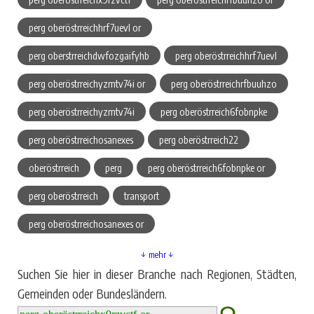
perg oberöstrreichhrf7uevl or
perg oberstrreichdwfozgaifyhb
perg oberöstrreichhrf7uevl
perg oberöstrreichyzmtv74i or
perg oberöstrreichrfbuuhzo
perg oberöstrreichyzmtv74i
perg oberöstrreich6fobnpke
perg oberöstrreichosanexes
perg oberöstrreich22
oberöstrreich
perg
perg oberöstrreich6fobnpke or
perg oberöstrreich
transport
perg oberöstrreichosanexes or
↓ mehr ↓
Suchen Sie hier in dieser Branche nach Regionen, Städten,
Gemeinden oder Bundesländern.