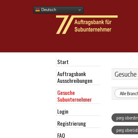
Deutsch
Start
Auftragsbank
Gesuche
Ausschreibungen
Gesuche
Alle Branc
Subunternehmer
Login
perg oberst
Registrierung
perg oberös
FAQ