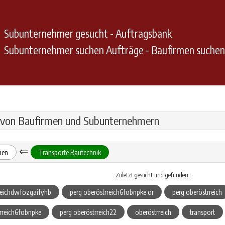
Subunternehmer gesucht - Auftragsbank
Subunternehmer suchen Aufträge - Baufirmen suche
 von Baufirmen und Subunternehmern
⇐
hen
Transporte Bautechnik
Zuletzt gesucht und gefunden:
rreichdwfozgaifyhb
perg oberöstrreich6fobnpke or
perg oberöstrreich
trreich6fobnpke
perg oberöstrreich22
oberöstrreich
transport