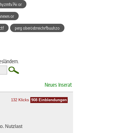
chyzmtv74i or
anexes or
ctf
perg oberöstrreichrfbuuhzo
esländern.
Neues Inserat
132 Klicks
908 Einblendungen
o. Nutzlast