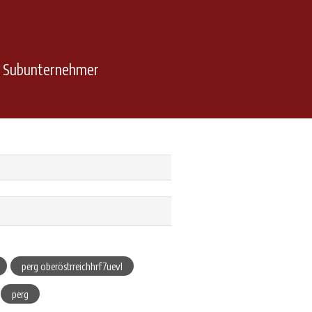
n Subunternehmer
perg oberöstrreichhrf7uevl
perg