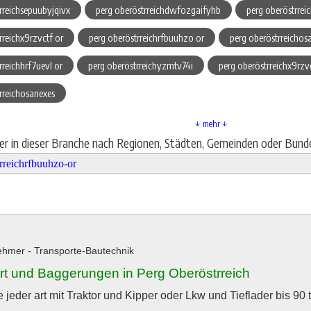
rreichsepuubyjqivx
perg oberöstrreichdwfozgaifyhb
perg oberöstrrei
rreichx9rzvctf or
perg oberöstrreichrfbuuhzo or
perg oberöstrreichos
rreichhrf7uevl or
perg oberöstrreichyzmtv74i
perg oberöstrreichx9rzv
rreichosanexes
↓ mehr ↓
ier in dieser Branche nach Regionen, Städten, Gemeinden oder Bund
hmer - Transporte-Bautechnik
rt und Baggerungen in Perg Oberöstrreich
 jeder art mit Traktor und Kipper oder Lkw und Tieflader bis 90 t