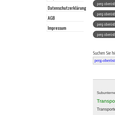
perg oberöst
Datenschutzerklärung
perg oberöst
AGB
perg oberöst
Impressum
perg oberöst
Suchen Sie h
Subunterne
Transpo
Transporte