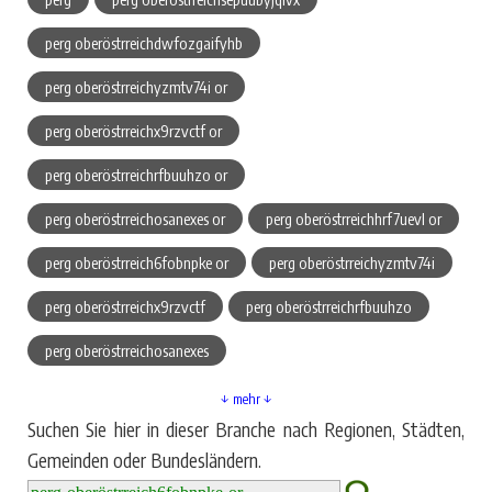
perg oberöstrreichdwfozgaifyhb
perg oberöstrreichyzmtv74i or
perg oberöstrreichx9rzvctf or
perg oberöstrreichrfbuuhzo or
perg oberöstrreichosanexes or
perg oberöstrreichhrf7uevl or
perg oberöstrreich6fobnpke or
perg oberöstrreichyzmtv74i
perg oberöstrreichx9rzvctf
perg oberöstrreichrfbuuhzo
perg oberöstrreichosanexes
↓ mehr ↓
Suchen Sie hier in dieser Branche nach Regionen, Städten,
Gemeinden oder Bundesländern.