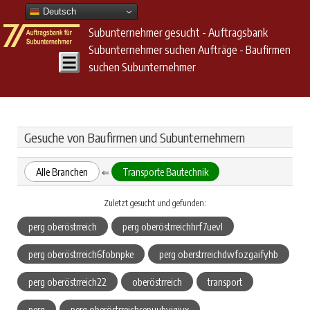
Deutsch
Subunternehmer gesucht - Auftragsbank
Subunternehmer suchen Aufträge - Baufirmen
suchen Subunternehmer
Gesuche von Baufirmen und Subunternehmern
Alle Branchen
Transporte Bautechnik
⇐
Zuletzt gesucht und gefunden:
perg oberöstrreich
perg oberöstrreichhrf7uevl
perg oberöstrreich6fobnpke
perg oberstrreichdwfozgaifyhb
perg oberöstrreich22
oberöstrreich
transport
perg
perg oberöstrreichsepuubyjqivx