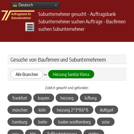
Deutsch
Subunternehmer gesucht - Auftragsbank
Subunternehmer suchen Aufträge - Baufirmen
suchen Subunternehmer
Gesuche von Baufirmen und Subunternehmern
Alle Branchen
Heizung Sanitär Klima
⇐
Zuletzt gesucht und gefunden:
frankfurt
bayern
heizung
lüftung
münchen
köln
heizung 2*3*86*8
stuttgart
hamburg
berlin
baden württemberg
solar
nrw
hkls
fußbodenheizung
elektro