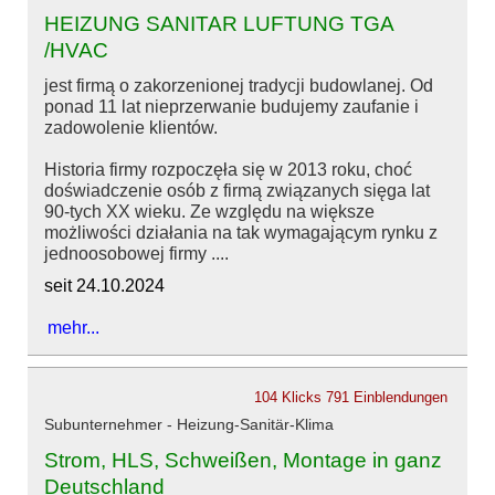
HEIZUNG SANITAR LUFTUNG TGA
/HVAC
jest firmą o zakorzenionej tradycji budowlanej. Od
ponad 11 lat nieprzerwanie budujemy zaufanie i
zadowolenie klientów.
Historia firmy rozpoczęła się w 2013 roku, choć
doświadczenie osób z firmą związanych sięga lat
90-tych XX wieku. Ze względu na większe
możliwości działania na tak wymagającym rynku z
jednoosobowej firmy ....
seit 24.10.2024
mehr...
104 Klicks
791 Einblendungen
Subunternehmer - Heizung-Sanitär-Klima
Strom, HLS, Schweißen, Montage in ganz
Deutschland