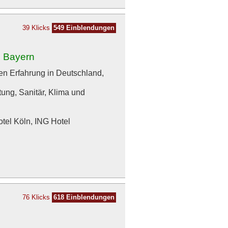
39 Klicks
549 Einblendungen
d Bayern
en Erfahrung in Deutschland,
tung, Sanitär, Klima und
otel Köln, ING Hotel
76 Klicks
618 Einblendungen