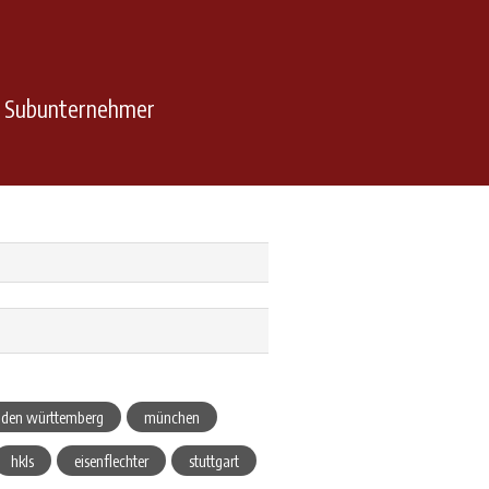
n Subunternehmer
den württemberg
münchen
hkls
eisenflechter
stuttgart