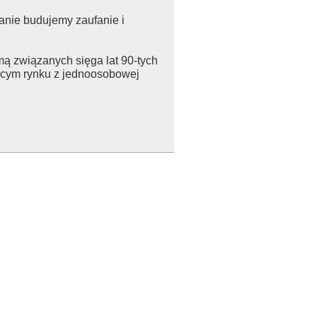
wanie budujemy zaufanie i
mą związanych sięga lat 90-tych
ącym rynku z jednoosobowej