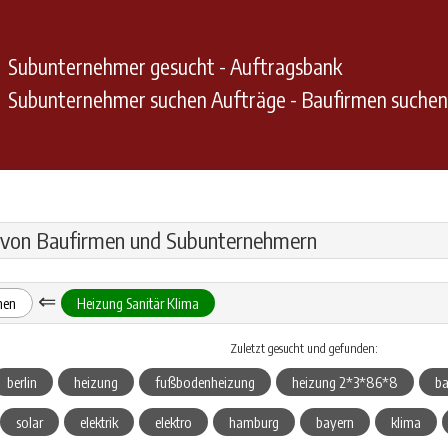
Subunternehmer gesucht - Auftragsbank
Subunternehmer suchen Aufträge - Baufirmen suche
 von Baufirmen und Subunternehmern
⇐
hen
Heizung Sanitär Klima
Zuletzt gesucht und gefunden:
berlin
heizung
fußbodenheizung
heizung 2*3*86*8
ba
solar
elektrik
elektro
hamburg
bayern
klima