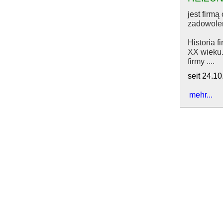
jest firm
zadowolen
Historia 
XX wieku.
firmy ....
seit 24.1
mehr...