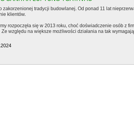
ą o zakorzenionej tradycji budowlanej. Od ponad 11 lat nieprzer
ie klientów.
firmy rozpoczęła się w 2013 roku, choć doświadczenie osób z fir
 Ze względu na większe możliwości działania na tak wymagaj
0.2024