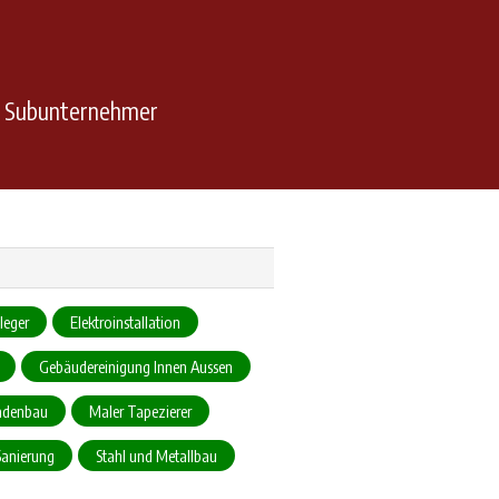
n Subunternehmer
leger
Elektroinstallation
Gebäudereinigung Innen Aussen
adenbau
Maler Tapezierer
Sanierung
Stahl und Metallbau