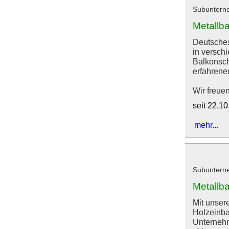
Subunterne
Metallb
Deutsches
in versch
Balkonsch
erfahrene
Wir freue
seit 22.1
mehr...
Subunterne
Metallb
Mit unser
Holzeinba
Unterneh