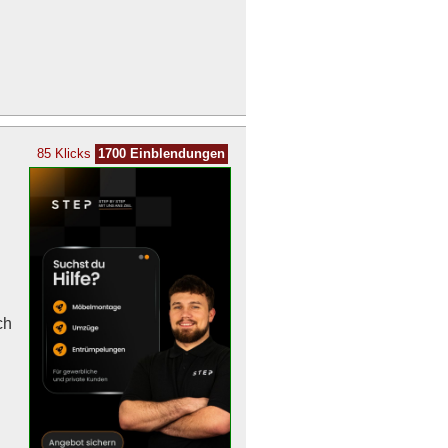
85 Klicks
1700 Einblendungen
n
ch