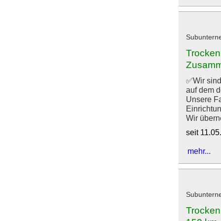
Subuntern
Trocken
Zusamme
✅Wir sind 
auf dem d
Unsere Fac
Einrichtu
Wir überne
seit 11.0
mehr...
Subuntern
Trockenb