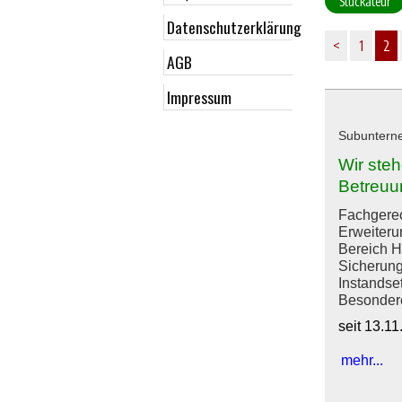
Stuckateur
Datenschutzerklärung
<
1
2
AGB
Impressum
Subunterneh
Wir ste
Betreuu
Fachgerec
Erweiteru
Bereich H
Sicherung
Instandse
Besondere 
seit 13.1
mehr...