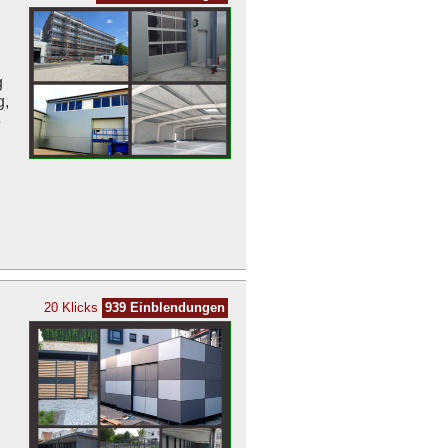
g
g,
3
20 Klicks
939 Einblendungen