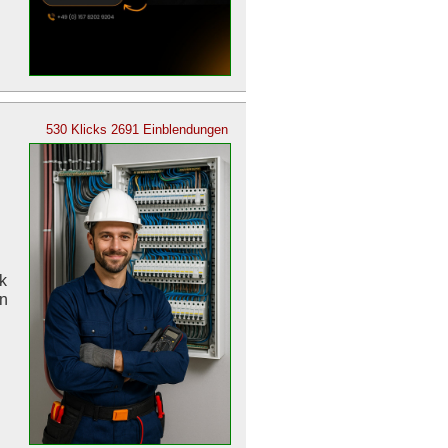
530 Klicks
2691 Einblendungen
k
en