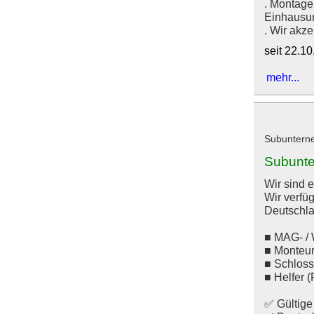
. Montage
Einhausun
. Wir akze
seit 22.1
mehr...
Subunterne
Subunte
Wir sind 
Wir verfüg
Deutschla
■ MAG- /
■ Monteu
■ Schloss
■ Helfer 
✅ Gültig