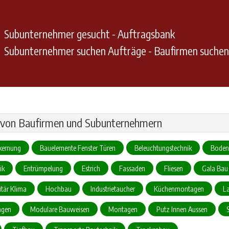
Subunternehmer gesucht - Auftragsbank
Subunternehmer suchen Aufträge - Baufirmen suche
 von Baufirmen und Subunternehmern
kernung
Bauelemente Fenster Türen
Beleuchtungstechnik
Boden
ik
Entrümpelung
Estrich
Fassaden
Fliesen
Gala Bau
tär Klima
Hochbau
Industrietaucher
Küchenmontagen
L
agen
Modulare Bauweisen
Montagen
Putz Innen Aussen