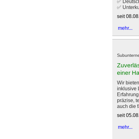
✅ Deutsch
✅ Unterkun
seit 08.0
mehr...
Subuntern
Zuverlä
einer H
Wir biete
inklusive 
Erfahrung
präzise, 
auch die 
seit 05.0
mehr...