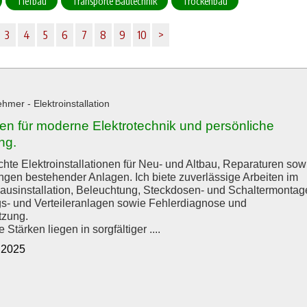
Tiefbau
Transporte Bautechnik
Trockenbau
3
4
5
6
7
8
9
10
>
mer - Elektroinstallation
hen für moderne Elektrotechnik und persönliche
ng.
hte Elektroinstallationen für Neu- und Altbau, Reparaturen sow
ngen bestehender Anlagen. Ich biete zuverlässige Arbeiten im
ausinstallation, Beleuchtung, Steckdosen- und Schaltermontag
s- und Verteileranlagen sowie Fehlerdiagnose und
tzung.
Stärken liegen in sorgfältiger ....
1.2025