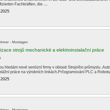
izierten Fachkräften, die ....
0.2025
ehmer - Montagen
zace strojů mechanické a elektroinstalační práce
n
ou hledám nové seriózní firmy v oblasti Strojního průmyslu .Auto
tážní práce na výrobních linkách.Prčogramování PLC a Robotu
9.2025
ehmer - Montagen