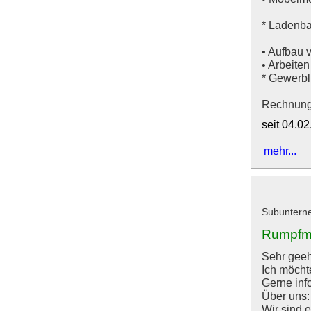
* Ladenba
• Aufbau 
• Arbeite
* Gewerbl
Rechnung,
seit 04.0
mehr...
Subuntern
Rumpfmo
Sehr geeh
Ich möcht
Gerne inf
Über uns:
Wir sind 