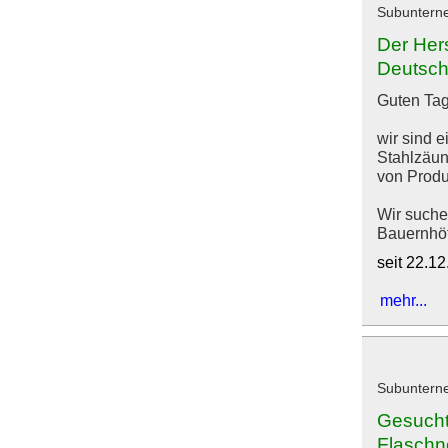
Subuntern
Der Hers
Deutsch
Guten Tag
wir sind 
Stahlzäun
von Produ
Wir suche
Bauernhöf
seit 22.1
mehr...
Subuntern
Gesucht 
Flaschn