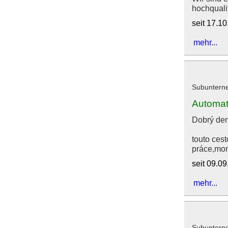
hochqualif
seit 17.1
mehr...
Subuntern
Automati
Dobrý de
touto cest
práce,mon
seit 09.0
mehr...
Subuntern