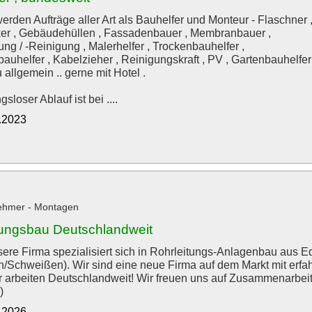
erden Aufträge aller Art als Bauhelfer und Monteur - Flaschner 
r , Gebäudehüllen , Fassadenbauer , Membranbauer ,
ng / -Reinigung , Malerhelfer , Trockenbauhelfer ,
auhelfer , Kabelzieher , Reinigungskraft , PV , Gartenbauhelfer 
allgemein .. gerne mit Hotel .
gsloser Ablauf ist bei ....
2.2023
ehmer - Montagen
tungsbau Deutschlandweit
sere Firma spezialisiert sich in Rohrleitungs-Anlagenbau aus 
n/Schweißen). Wir sind eine neue Firma auf dem Markt mit erfahr
r arbeiten Deutschlandweit! Wir freuen uns auf Zusammenarbei
)
6.2026