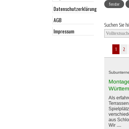
fenster
Datenschutzerklärung
AGB
Suchen Sie h
Impressum
1
2
Subuntern
Montage
Württem
Als erfah
Terrassen
Spielplätz
verschied
aus Schlo
Wir ....