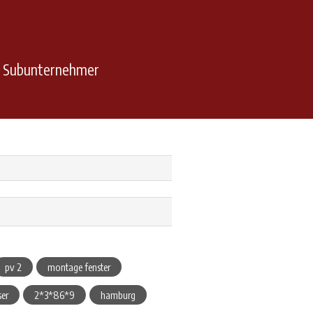
n Subunternehmer
pv 2
montage fenster
ser
2*3*86*9
hamburg