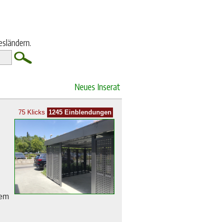
esländern.
Neues Inserat
75 Klicks
1245 Einblendungen
rem