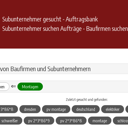
Subunternehmer gesucht - Auftragsbank
Subunternehmer suchen Aufträge - Baufirmen suche
 von Baufirmen und Subunternehmern
⇐
hen
Montagen
Zuletzt gesucht und gefunden:
*3*86*8
dresden
pv montage
deutschland
elektriker
schweißer
pv 2*3*86*9
pv 2*3*86*8
montage
schlos