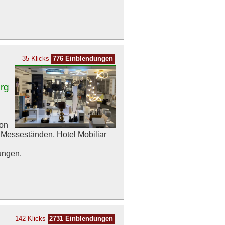
35 Klicks
776 Einblendungen
rg
von
Messeständen, Hotel Mobiliar
ungen.
142 Klicks
2731 Einblendungen