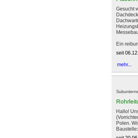
Gesucht w
Dachdecke
Dachwartu
Heizungsb
Messebau 
Ein reibun
seit 06.1
mehr...
Subuntern
Rohrlei
Hallo! Un
(Vorrichte
Polen. Wi
Baustelle:
seit 20.0