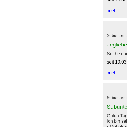
mehr...
Subuntern
Jegliche
Suche nac
seit 19.0
mehr...
Subuntern
Subunte
Guten Tag
ich bin s
• Möbelmo