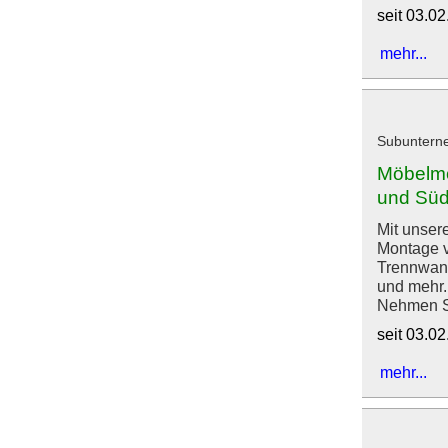
seit 03.0
mehr...
Subuntern
Möbelmo
und Süd
Mit unser
Montage v
Trennwand
und mehr.
Nehmen Si
seit 03.0
mehr...