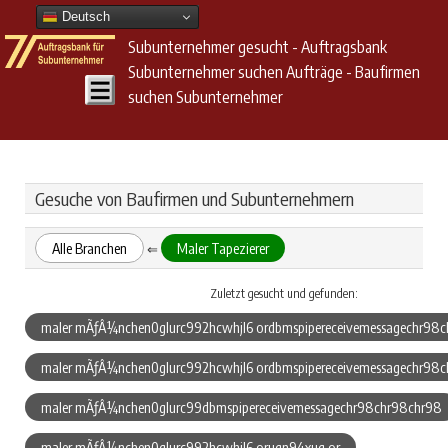
Deutsch
Subunternehmer gesucht - Auftragsbank
Subunternehmer suchen Aufträge - Baufirmen
suchen Subunternehmer
Gesuche von Baufirmen und Subunternehmern
Alle Branchen
Maler Tapezierer
⇐
Zuletzt gesucht und gefunden:
maler mÃƒÂ¼nchen0glurc992hcwhjl6 ordbmspipereceivemessagechr98c
maler mÃƒÂ¼nchen0glurc992hcwhjl6 ordbmspipereceivemessagechr98
maler mÃƒÂ¼nchen0glurc99dbmspipereceivemessagechr98chr98chr98
maler mÃƒÂ¼nchen0glurc992hcwhjl6 oruqn94xug or