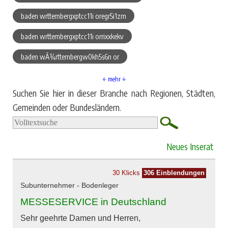
baden wrttembergxptcc11i oregr5i1zm
baden wrttembergxptcc11i orrixxkekv
baden wÃ¼rttembergw0kh5s6n or
↓ mehr ↓
Suchen Sie hier in dieser Branche nach Regionen, Städten,
Gemeinden oder Bundesländern.
Neues Inserat
30 Klicks
306 Einblendungen
Subunternehmer - Bodenleger
MESSESERVICE in Deutschland
Sehr geehrte Damen und Herren,