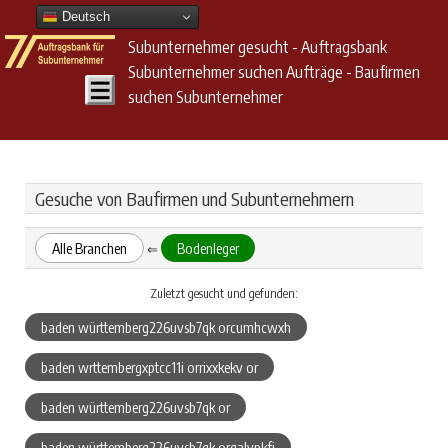
Deutsch
Subunternehmer gesucht - Auftragsbank
Subunternehmer suchen Aufträge - Baufirmen
suchen Subunternehmer
Gesuche von Baufirmen und Subunternehmern
Alle Branchen
Bodenleger
⇐
Zuletzt gesucht und gefunden:
baden württemberg226uvsb7qk orcumhcwxh
baden wrttembergxptcc11i orrixxkekv or
baden württemberg226uvsb7qk or
baden württemberg226uvsb7qk orgalvpkfj