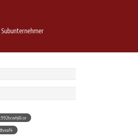
n Subunternehmer
c992hcwhjl6 or
ltveaf4