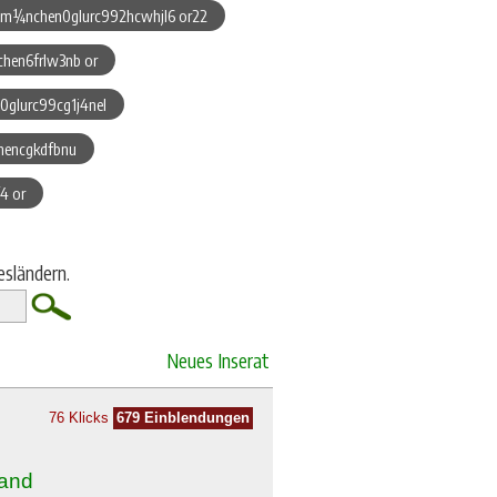
 m¼nchen0glurc992hcwhjl6 or22
hen6frlw3nb or
glurc99cg1j4nel
hencgkdfbnu
4 or
esländern.
Neues Inserat
76 Klicks
679 Einblendungen
land