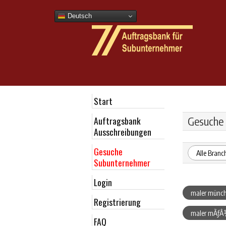
Deutsch
Start
Auftragsbank
Gesuche
Ausschreibungen
Gesuche
Alle Branc
Subunternehmer
Login
maler münc
Registrierung
maler mÃƒÂ
FAQ