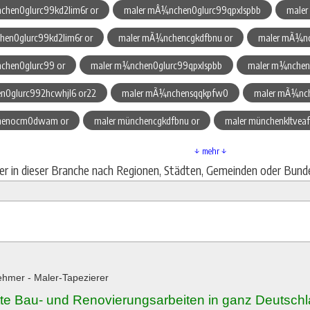
chen0glurc99kd2lim6r or
maler mÂ¼nchen0glurc99qpxlspbb
maler
hen0glurc99kd2lim6r or
maler mÃ¼nchencgkdfbnu or
maler mÃ¼nc
chen0glurc99 or
maler m¼nchen0glurc99qpxlspbb
maler m¼nchen0
n0glurc992hcwhjl6 or22
maler mÃ¼nchensqqkpfw0
maler mÃ¼nc
chenocm0dwam or
maler münchencgkdfbnu or
maler münchenkltveaf
↓ mehr ↓
ier in dieser Branche nach Regionen, Städten, Gemeinden oder Bund
hmer - Maler-Tapezierer
te Bau- und Renovierungsarbeiten in ganz Deutsch