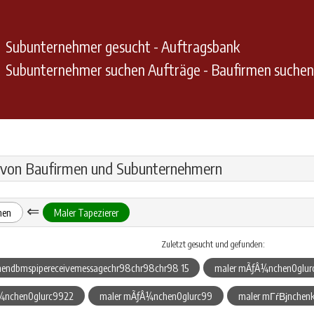
Subunternehmer gesucht - Auftragsbank
Subunternehmer suchen Aufträge - Baufirmen suche
 von Baufirmen und Subunternehmern
⇐
hen
Maler Tapezierer
Zuletzt gesucht und gefunden:
hendbmspipereceivemessagechr98chr98chr98 15
maler mÃƒÂ¼nchen0glur
¼nchen0glurc9922
maler mÃƒÂ¼nchen0glurc99
maler mГѓВјnchenk