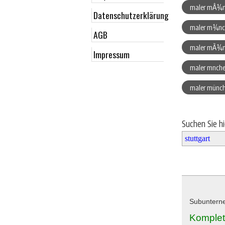
maler mÂ¼n
Datenschutzerklärung
maler m¼nc
AGB
maler mÃ¼n
Impressum
maler mnche
maler mün
Suchen Sie h
Subunterne
Komplet