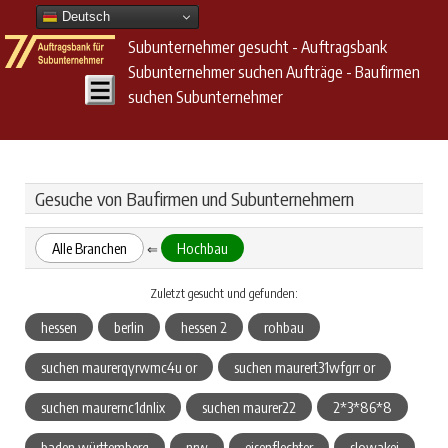
Deutsch
Subunternehmer gesucht - Auftragsbank
Subunternehmer suchen Aufträge - Baufirmen
suchen Subunternehmer
Gesuche von Baufirmen und Subunternehmern
Alle Branchen
Hochbau
⇐
Zuletzt gesucht und gefunden:
hessen
berlin
hessen 2
rohbau
suchen maurerqyrwmc4u or
suchen maurert31wfgrr or
suchen maurernc1dnlix
suchen maurer22
2*3*86*8
baden württemberg
nrw
eisenflechter
slowakei