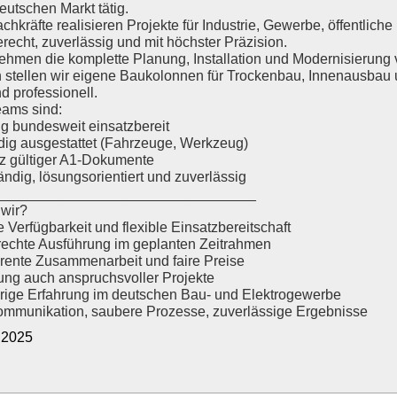
eutschen Markt tätig.
chkräfte realisieren Projekte für Industrie, Gewerbe, öffentlich
recht, zuverlässig und mit höchster Präzision.
ehmen die komplette Planung, Installation und Modernisierung 
h stellen wir eigene Baukolonnen für Trockenbau, Innenausbau 
nd professionell.
ams sind:
tig bundesweit einsatzbereit
ndig ausgestattet (Fahrzeuge, Werkzeug)
tz gültiger A1-Dokumente
ändig, lösungsorientiert und zuverlässig
_________________________________
wir?
 Verfügbarkeit und flexible Einsatzbereitschaft
echte Ausführung im geplanten Zeitrahmen
rente Zusammenarbeit und faire Preise
ng auch anspruchsvoller Projekte
rige Erfahrung im deutschen Bau- und Elektrogewerbe
ommunikation, saubere Prozesse, zuverlässige Ergebnisse
5.2025