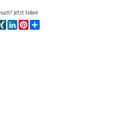
esuch? Jetzt teilen!
ok
itter
XING
LinkedIn
Pinterest
Share