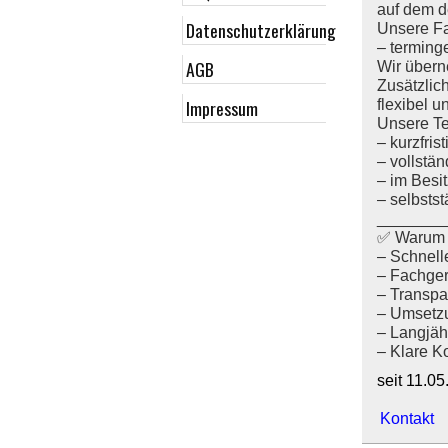
auf dem d
Datenschutzerklärung
Unsere Fa
– terminge
AGB
Wir übern
Zusätzlic
Impressum
flexibel u
Unsere Te
– kurzfris
– vollstä
– im Besi
– selbstst
_______
✅ Warum 
– Schnelle
– Fachger
– Transpa
– Umsetzu
– Langjäh
– Klare K
seit 11.0
Kontakt