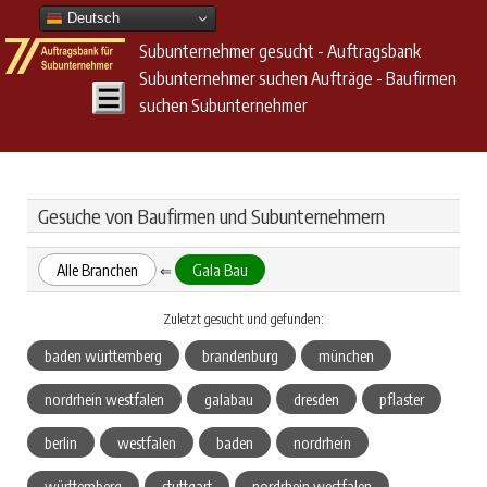
Deutsch
Subunternehmer gesucht - Auftragsbank
Subunternehmer suchen Aufträge - Baufirmen
suchen Subunternehmer
Gesuche von Baufirmen und Subunternehmern
Alle Branchen
Gala Bau
⇐
Zuletzt gesucht und gefunden:
baden württemberg
brandenburg
münchen
nordrhein westfalen
galabau
dresden
pflaster
berlin
westfalen
baden
nordrhein
württemberg
stuttgart
nordrhein westfalen