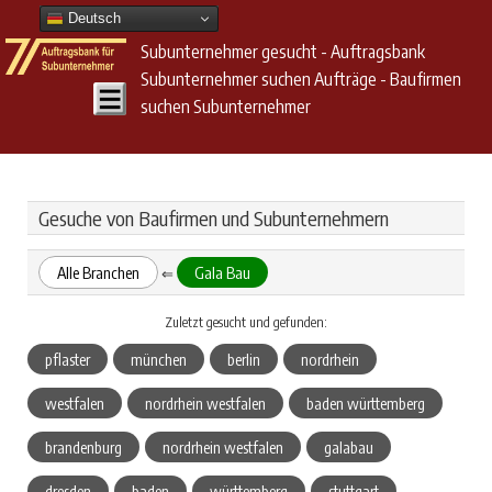
Deutsch
Subunternehmer gesucht - Auftragsbank
Subunternehmer suchen Aufträge - Baufirmen
suchen Subunternehmer
Gesuche von Baufirmen und Subunternehmern
Alle Branchen
Gala Bau
⇐
Zuletzt gesucht und gefunden:
pflaster
münchen
berlin
nordrhein
westfalen
nordrhein westfalen
baden württemberg
brandenburg
nordrhein westfalen
galabau
dresden
baden
württemberg
stuttgart