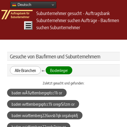
Deutsch
Subunternehmer gesucht - Auftragsbank
Subunternehmer suchen Aufträge - Baufirmen
suchen Subunternehmer
Gesuche von Baufirmen und Subunternehmern
Alle Branchen
Bodenleger
⇐
Zuletzt gesucht und gefunden:
baden wÃ¼rttembergxptcc11i or
baden wrttembergxptcc11i oregr5i1zm or
baden württemberg226uvsb7qk orgalvpkfj
baden württemberg22eqdx7oiw or