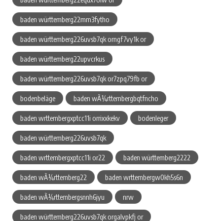
baden württemberg22mm3fytho
baden württemberg226uvsb7qk orngf7vy1k or
baden württemberg22upvcrkus
baden württemberg226uvsb7qk or7zpq79fb or
bodenbeläge
baden wÃ¼rttembergbqtfncho
baden wrttembergxptcc11i orrixxkekv
bodenleger
baden württemberg226uvsb7qk
baden wrttembergxptcc11i or22
baden württemberg2222
baden wÃ¼rttemberg22
baden wrttembergw0kh5s6n
baden wÃ¼rttembergsnnh6jyu
nrw
baden württemberg226uvsb7qk orgalvpkfj or