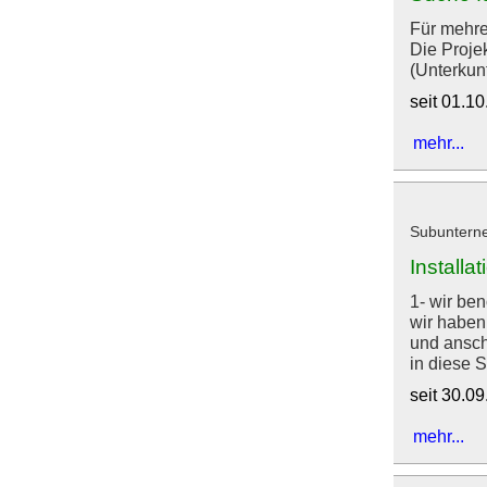
Für mehre
Die Proje
(Unterkunft
seit 01.1
mehr...
Subunterne
Installa
1- wir be
wir haben
und ansch
in diese S
seit 30.0
mehr...