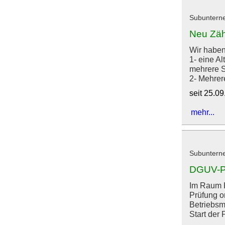
Subunterne
Neu Zäh
Wir haben
1- eine A
mehrere S
2- Mehrer
seit 25.0
mehr...
Subunterne
DGUV-Pr
Im Raum K
Prüfung o
Betriebsm
Start der P