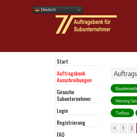
Deutsch
Start
Auftragsbank
Auftrags
Ausschreibungen
Bauelemente
Gesuche
Subunternehmer
Heizung Sani
Login
Tiefbau
Registrierung
<
1
2
FAQ