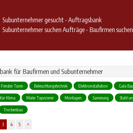
Subunternehmer gesucht - Auftragsbank
Subunternehmer suchen Aufträge - Baufirmen suche
bank für Baufirmen und Subunternehmer
 Fenster Türen
Beleuchtungstechnik
Elektroinstallation
Gala Ba
tär Klima
Maler Tapezierer
Montagen
Sanierung
Stahl u
Trockenbau
3
4
5
>