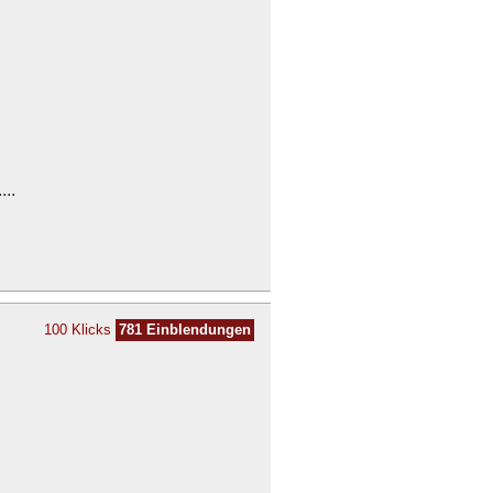
..
100 Klicks
781 Einblendungen