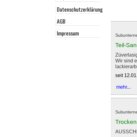
Datenschutzerklärung
AGB
Impressum
Subunterne
Teil-Sa
Züverlasi
Wir sind 
lackierarb
seit 12.0
mehr...
Subuntern
Trocken
AUSSCHR