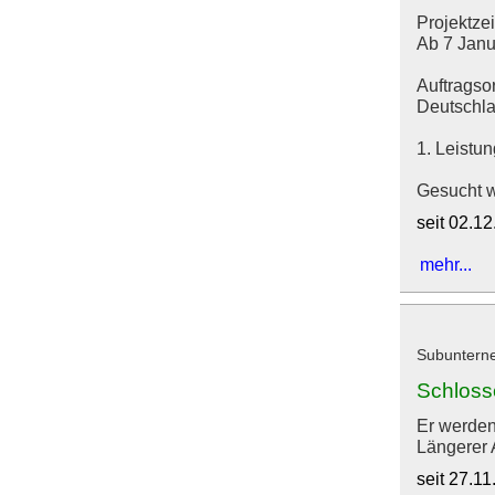
Projektze
Ab 7 Janu
Auftragsor
Deutschla
1. Leistu
Gesucht w
seit 02.1
mehr...
Subunterne
Schloss
Er werden
Längerer 
seit 27.1