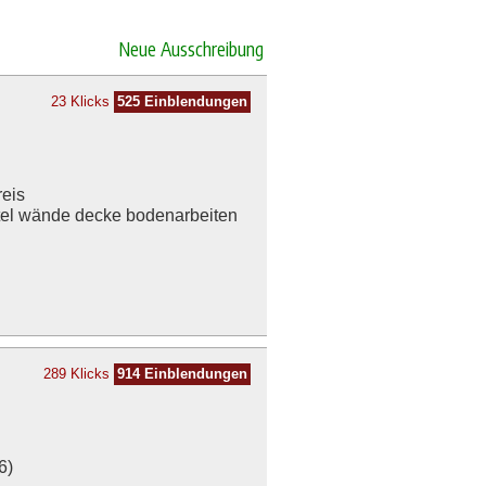
Neue Ausschreibung
23 Klicks
525 Einblendungen
reis
htel wände decke bodenarbeiten
289 Klicks
914 Einblendungen
6)