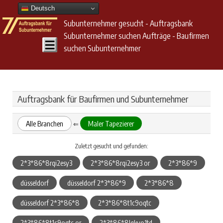
Deutsch
Subunternehmer gesucht - Auftragsbank
Subunternehmer suchen Aufträge - Baufirmen
suchen Subunternehmer
Auftragsbank für Baufirmen und Subunternehmer
Alle Branchen
Maler Tapezierer
⇐
Zuletzt gesucht und gefunden:
2*3*86*8rqi2esy3
2*3*86*8rqi2esy3 or
2*3*86*9
düsseldorf
düsseldorf 2*3*86*9
2*3*86*8
düsseldorf 2*3*86*8
2*3*86*8t1c9oqtc
2*3*86*8t1c9oqtc or
2*3*86*8lqkyo1td