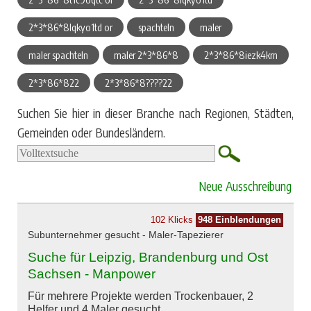
2*3*86*8lqkyo1td or
spachteln
maler
maler spachteln
maler 2*3*86*8
2*3*86*8iezk4krn
2*3*86*822
2*3*86*8????22
Suchen Sie hier in dieser Branche nach Regionen, Städten,
Gemeinden oder Bundesländern.
Neue Ausschreibung
102 Klicks
948 Einblendungen
Subunternehmer gesucht - Maler-Tapezierer
Suche für Leipzig, Brandenburg und Ost
Sachsen - Manpower
Für mehrere Projekte werden Trockenbauer, 2
Helfer und 4 Maler gesucht.