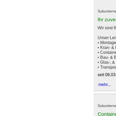
Subuntern
Ihr zuve
Wir sind I
Unser Lei
• Montage
• Kran- &
• Contain
• Bau- & B
• Glas-, 
• Transport
seit 06.0
mehr...
Subuntern
Contain