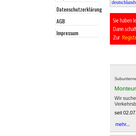
Datenschutzerklärung
Sie haben l
AGB
Dann schalt
Impressum
Zur
Regist
Subuntern
Monteur
Wir such
Verkehrsb
seit 02.0
mehr...