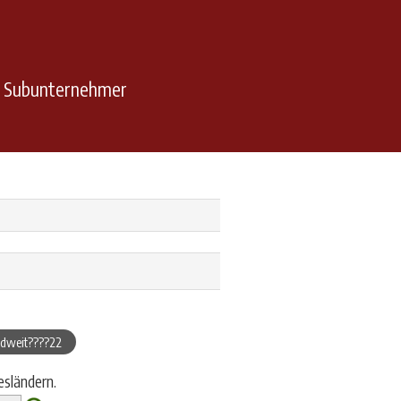
n Subunternehmer
ndweit????22
esländern.